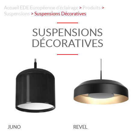
Accueil
EDE Européenne d'éclairage
>
Produits
>
Suspensions
>
Suspensions Décoratives
SUSPENSIONS
DÉCORATIVES
JUNO
REVEL