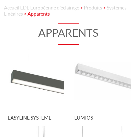
Accueil
EDE Européenne d'éclairage
>
Produits
>
Systèmes
Linéaires
>
Apparents
APPARENTS
EASYLINE SYSTEME
LUMIOS