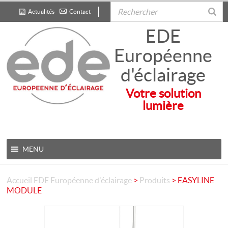
Actualités
Contact
.
EDE
Européenne
d'éclairage
Votre solution
lumière
MENU
Accueil
EDE Européenne d'éclairage
>
Produits
>
EASYLINE
MODULE