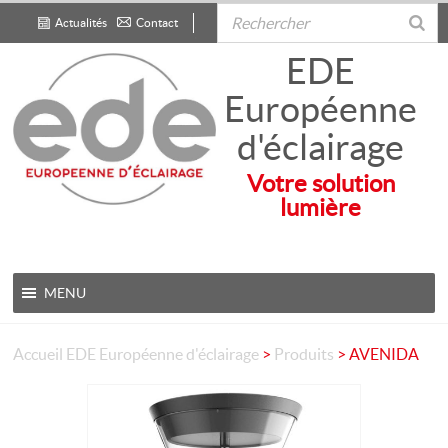
Actualités
Contact
.
EDE
Européenne
d'éclairage
Votre solution
lumière
MENU
Accueil
EDE Européenne d'éclairage
>
Produits
>
AVENIDA