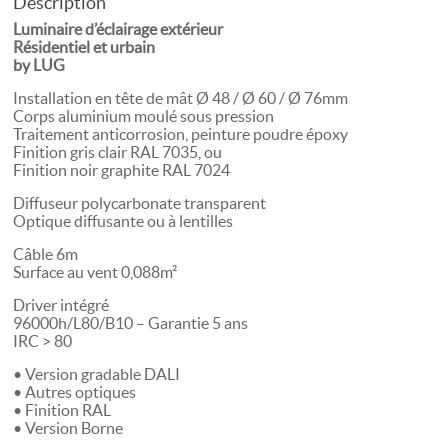
Description
Luminaire d’éclairage extérieur
Résidentiel et urbain
by LUG
Installation en tête de mât Ø 48 / Ø 60 / Ø 76mm
Corps aluminium moulé sous pression
Traitement anticorrosion, peinture poudre époxy
Finition gris clair RAL 7035, ou
Finition noir graphite RAL 7024
Diffuseur polycarbonate transparent
Optique diffusante ou à lentilles
Câble 6m
Surface au vent 0,088m²
Driver intégré
96000h/L80/B10 – Garantie 5 ans
IRC > 80
• Version gradable DALI
• Autres optiques
• Finition RAL
• Version Borne