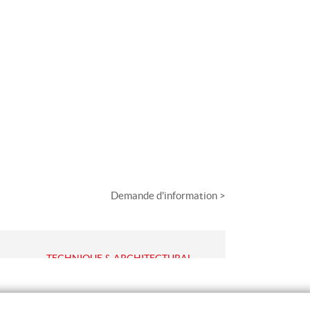
Demande d'information >
TECHNIQUE & ARCHITECTURAL
Spots Encastrés
Downlights Encastrés
Encastrés Techniques