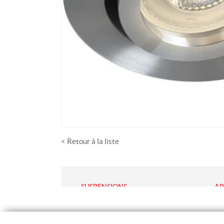
< Retour à la liste
SUSPENSIONS
AP
Suspensions Décoratives
App
Suspensions Techniques
Pla