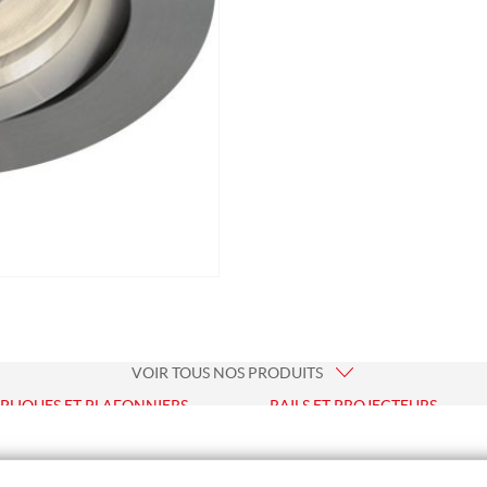
VOIR TOUS NOS PRODUITS
PLIQUES ET PLAFONNIERS
RAILS ET PROJECTEURS
liques Murales
Rails Triphasés
fonniers et Hublots
Projecteurs