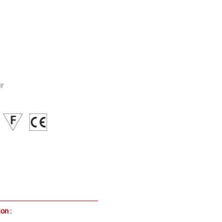
ir
on :