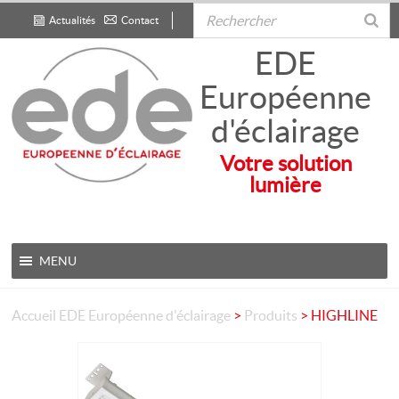
Actualités
Contact
.
EDE
Européenne
d'éclairage
Votre solution
lumière
MENU
Accueil
EDE Européenne d'éclairage
>
Produits
>
HIGHLINE