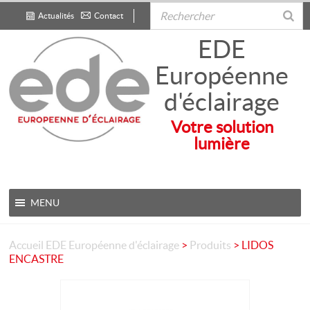
Actualités
Contact
.
EDE
Européenne
d'éclairage
Votre solution
lumière
MENU
Accueil
EDE Européenne d'éclairage
>
Produits
>
LIDOS
ENCASTRE