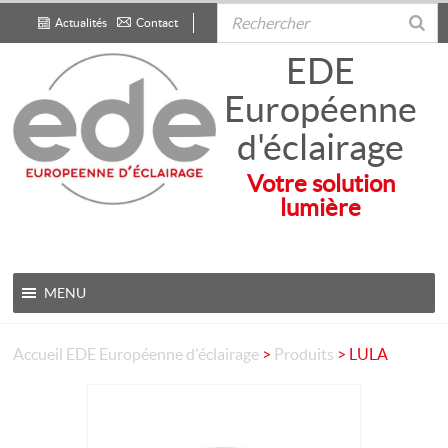
Actualités
Contact
.
EDE
Européenne
d'éclairage
Votre solution
lumière
MENU
Accueil
EDE Européenne d'éclairage
>
Produits
>
LULA