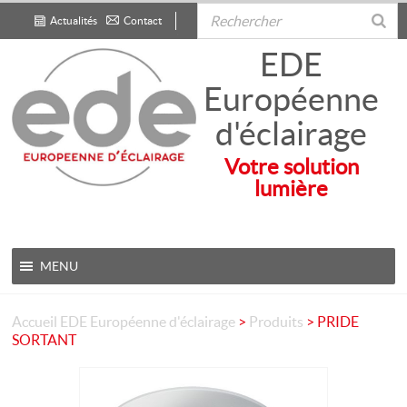
Actualités
Contact
.
EDE
Européenne
d'éclairage
Votre solution
lumière
MENU
Accueil
EDE Européenne d'éclairage
>
Produits
>
PRIDE
SORTANT