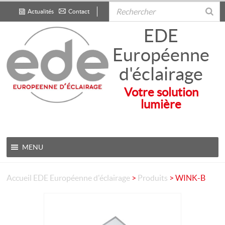
Actualités
Contact
.
EDE
Européenne
d'éclairage
Votre solution
lumière
MENU
Accueil
EDE Européenne d'éclairage
>
Produits
>
WINK-B