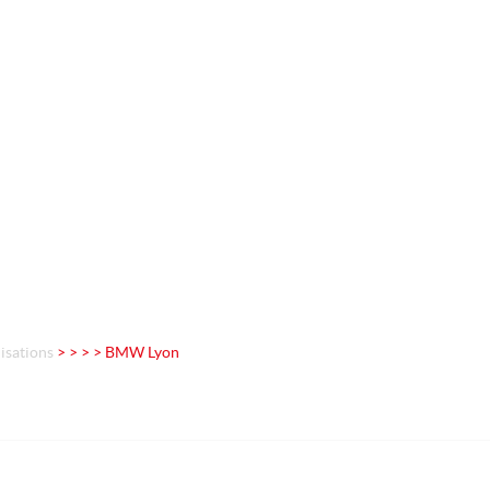
isations
>
> > > BMW Lyon