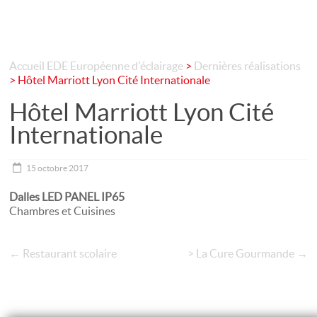
Accueil
EDE Européenne d'éclairage
>
Dernières réalisations
>
Hôtel Marriott Lyon Cité Internationale
Hôtel Marriott Lyon Cité
Internationale
15 octobre 2017
Dalles LED PANEL IP65
Chambres et Cuisines
←
Restaurant scolaire
> La Cure Gourmande
→