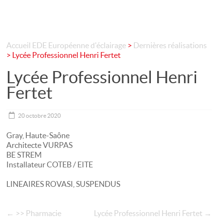
Accueil
EDE Européenne d'éclairage
>
Dernières réalisations
>
Lycée Professionnel Henri Fertet
Lycée Professionnel Henri
Fertet
20 octobre 2020
Gray, Haute-Saône
Architecte VURPAS
BE STREM
Installateur COTEB / EITE
LINEAIRES ROVASI, SUSPENDUS
←
>> Pharmacie
Lycée Professionnel Henri Fertet
→