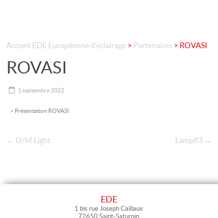
Accueil
EDE Européenne d'éclairage
>
Partenaires
>
ROVASI
ROVASI
1 septembre 2022
> Présentation ROVASI
←
O/M Light
Lamp83
→
EDE
1 bis rue Joseph Caillaux
72650 Saint-Saturnin