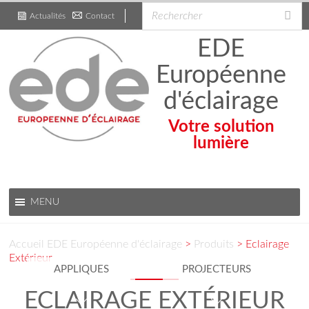
Actualités
Contact
.
EDE
Européenne
d'éclairage
Votre solution
lumière
MENU
Accueil
EDE Européenne d'éclairage
>
Produits
>
Eclairage
Extérieur
APPLIQUES
PROJECTEURS
ECLAIRAGE EXTÉRIEUR